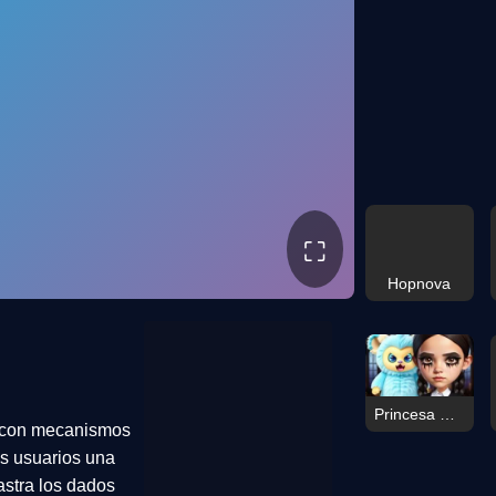
⛶
Hopnova
Princesa Melancólica Juguete Favorito
r, con mecanismos
os usuarios una
rastra los dados