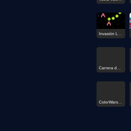
Invasión Luminosa
Carrera del Tsunami
ColorWars.io - Juego de Conquista