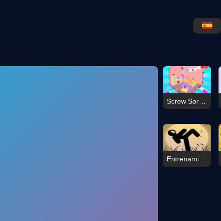
Screw Sort 3D: Rompecabezas de Tornillos
Entrenamiento de Luchador de Palitos