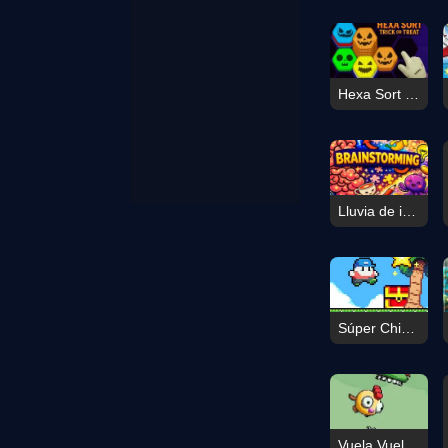
Hexa Sort Truco o Trato
Lluvia de ideas
Súper Chico Suave 2
Vuela Vuela Vuela